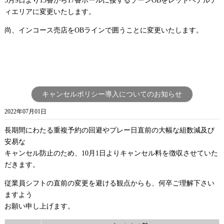
5月9日より13番から17番ホールに接するゾーンOBをレッドペナルテ
ィエリアに変更いたします。
尚、インコース売店をOBラインで囲うことに変更いたします。
キャンセルポリシー導入についてのお知らせ
2022年07月01日
長期間にわたる重複予約の回避やプレー日直前の大幅な組数減及び
安易な
キャンセル防止のため、
10
月
1
日よりキャンセル料を徴収させていた
だきます。
従業員シフトの直前の変更を避ける観点からも、何卒ご理解下さい
ますよう
お願い申し上げます。