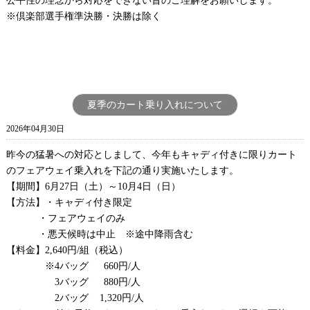
公平性の理念から対応をできない旨のご理解をお願いします。
※倶楽部選手権準決勝・決勝は除く
夏季のカート乗り入れについて
2026年04月30日
昨今の猛暑への対応としまして、今年もキャディ付きに限りカート
のフェアウェイ乗入れを下記の通り実施いたします。
【期間】
6
月
27
日（土）～
10
月
4
日（日）
【方法】・キャディ付き限定
・フェアウェイのみ
・悪天候時は中止 ※途中降雨含む
【料金】
2,640
円
/
組（税込）
※
4
バッグ
660
円
/
人
3
バッグ
880
円
/
人
2
バッグ
1,320
円
/
人