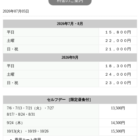
料金のご案内
2026年07月05日
2026年7月・8月
平日
１５，８００円
土曜
２２，０００円
日・祝
２１，０００円
2026年9月
平日
１８，３００円
土曜
２４，０００円
日・祝
２３，０００円
セルフデー ［限定昼食付］
7/6・7/13・7/21（火）・7/27
13,500円
8/17/・8/24・8/31
9/24（木）
14,500円
10/13(火）・10/19・10/26
15,500円
乗用カート使用