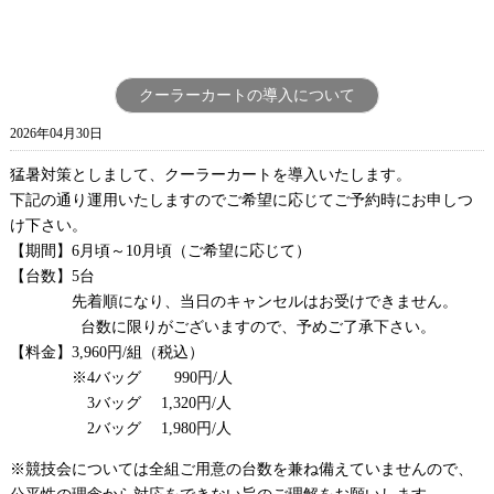
クーラーカートの導入について
2026年04月30日
猛暑対策としまして、クーラーカートを導入いたします。
下記の通り運用いたしますのでご希望に応じてご予約時にお申しつ
け下さい。
【期間】
6
月頃～
10
月頃（ご希望に応じて）
【台数】
5
台
先着順になり、当日のキャンセルはお受けできません。
台数に限りがございますので、予めご了承下さい。
【料金】
3,960
円
/
組（税込）
※
4
バッグ
990
円
/
人
3
バッグ
1,320
円
/
人
2
バッグ
1,980
円
/
人
※競技会については全組ご用意の台数を兼ね備えていませんので、