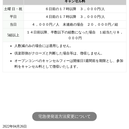
キャンセル料
土曜 日・祝
６日前の１７時以降 ３，０００円
/
人
平日
４日前の１７時以降 ３，０００円
/
人
当日
４，０００円／人 未連絡の場合 ２０，０００円／組
１４日前以降、半数以下の組数になった場合
１組当たり８，
5組以上
０００円
人数減のみの場合には適用しません。
倶楽部側がクローズと判断した場合等は、徴収しません。
オープンコンペのキャンセルフィーは開催日
1
週間前を期限とし、参加
料をキャンセル料として徴収いたします。
宅急便発送方法変更について
2022年04月26日