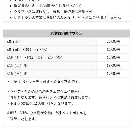
限定昼食付き（6品程度からお選び下さい）
クラブバスは運行なし、売店、練習場は利用不可
レストランの営業は昼食時のみとなり、朝・夕はご利用頂けません
お盆特別優待プラン
8/8（土）
20,000円
8/9（日）・8/11（火・祝）
19,000円
8/10（月）・8/12（水）～8/14（金）
15,800円
8/15（土）※
18,000円
8/16（日）※
17,000円
・上記は4B・キャディ付き・飲食別料金です。
・キャディ付きの場合のみフェアウェイ乗入れ
可能となります。乗入れフィは別途頂戴致します。
・セルフの場合は2,500円引きとなります。
※8/15・8/16のみ来場者全員に冷凍ペットボトルを
進呈いたします。