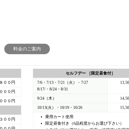
料金のご案内
セルフデー ［限定昼食付］
８００円
7/6・7/13・7/21（火）・7/27
13,5
8/17/・8/24・8/31
０００円
9/24（木）
14,5
０００円
10/13(火）・10/19・10/26
15,5
乗用カート使用
３００円
限定昼食付き（6品程度からお選び下さい）
０００円