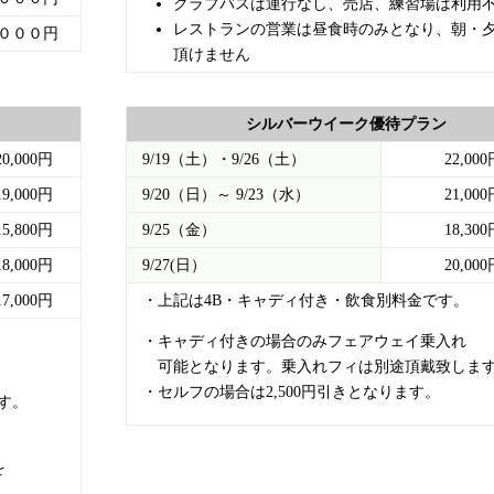
クラブバスは運行なし、売店、練習場は利用
レストランの営業は昼食時のみとなり、朝・
０００円
頂けません
シルバーウイーク優待プラン
20,000円
9/19（土）・9/26（土）
22,00
19,000円
9/20（日）～ 9/23（水）
21,00
15,800円
9/25（金）
18,30
18,000円
9/27(日）
20,00
17,000円
・上記は4B・キャディ付き・飲食別料金です。
・キャディ付きの場合のみフェアウェイ乗入れ
可能となります。乗入れフィは別途頂戴致しま
・セルフの場合は2,500円引きとなります。
す。
を